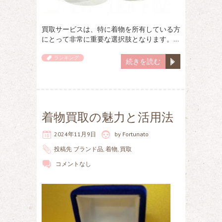
買取サービスは、特に着物を所有している方
にとって非常に重要な選択肢となります。…
ランキング
続きを読む
着物買取の魅力と活用法
2024年11月9日
by
Fortunato
投稿先
ブランド品
,
着物
,
買取
コメントなし