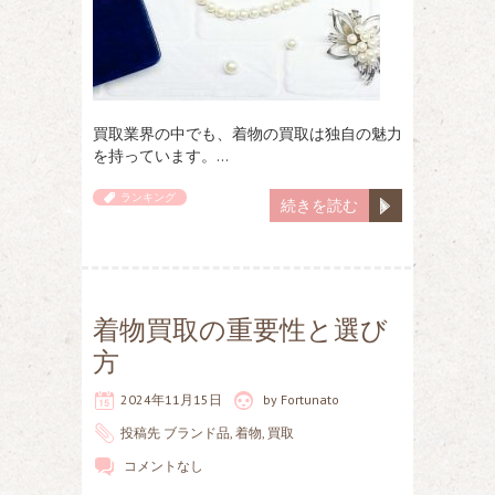
買取業界の中でも、着物の買取は独自の魅力
を持っています。…
ランキング
続きを読む
着物買取の重要性と選び
方
2024年11月15日
by
Fortunato
投稿先
ブランド品
,
着物
,
買取
コメントなし