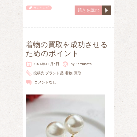
ランキング
続きを読む
着物の買取を成功させる
ためのポイント
2024年11月3日
by
Fortunato
投稿先
ブランド品
,
着物
,
買取
コメントなし