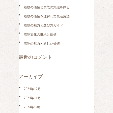
着物の価値と買取の知識を探る
着物の価値を理解し買取活用法
着物の魅力と選び方ガイド
着物文化の継承と価値
着物の魅力と新しい価値
最近のコメント
アーカイブ
2024年12月
2024年11月
2024年10月