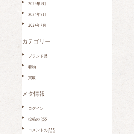
2024年9月
2024年8月
2024年7月
カテゴリー
ブランド品
着物
買取
メタ情報
ログイン
投稿の
RSS
コメントの
RSS