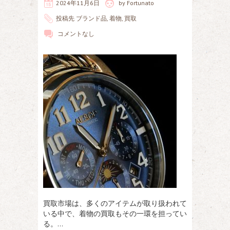
2024年11月6日
by
Fortunato
投稿先
ブランド品
,
着物
,
買取
コメントなし
買取市場は、多くのアイテムが取り扱われて
いる中で、着物の買取もその一環を担ってい
る。…